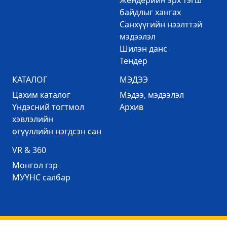
Жендерийн эрх тэгш
байдлыг хангах
Санхүүгийн нээлттэй
мэдээлэл
Шилэн данс
Тендер
КАТАЛОГ
МЭДЭЭ
Цахим каталог
Mэдээ, мэдээлэл
Үндэсний тогтмол
Архив
хэвлэлийн
өгүүллийн нэгдсэн сан
VR & 360
Mонгол гэр
МУҮНС салбар