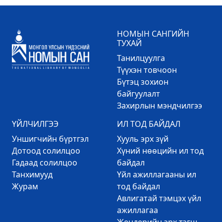
НОМЫН САНГИЙН
ТУХАЙ
Танилцуулга
Түүхэн товчоон
Бүтэц зохион
байгуулалт
Захирлын мэндчилгээ
ҮЙЛЧИЛГЭЭ
ИЛ ТОД БАЙДАЛ
Уншигчийн бүртгэл
Хууль эрх зүй
Дотоод солилцоо
Хүний нөөцийн ил тод
Гадаад солилцоо
байдал
Танхимууд
Үйл ажиллагааны ил
Журам
тод байдал
Авлигатай тэмцэх үйл
ажиллагаа