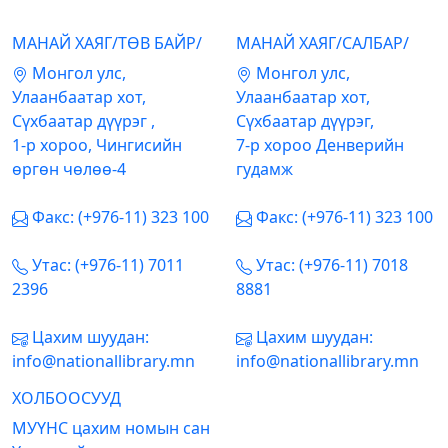
МАНАЙ ХАЯГ/ТӨВ БАЙР/
МАНАЙ ХАЯГ/САЛБАР/
Mонгол улс,
Mонгол улс,
Улаанбаатар хот,
Улаанбаатар хот,
Сүхбаатар дүүрэг ,
Сүхбаатар дүүрэг,
1-р хороо, Чингисийн
7-р хороо Денверийн
өргөн чөлөө-4
гудамж
Факс: (+976-11) 323 100
Факс: (+976-11) 323 100
Утас: (+976-11) 7011
Утас: (+976-11) 7018
2396
8881
Цахим шуудан:
Цахим шуудан:
info@nationallibrary.mn
info@nationallibrary.mn
ХОЛБООСУУД
МУҮНС цахим номын сан