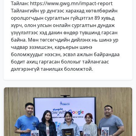
Тайлан: https://www.gwg.mn/impact-report
Тайлангийн үр дүнгээс харахад хөтөлбөрийн
оролцогчдын сургалтын гүйцэтгэл 89 хувьд
хүрч, олон улсын онлайн сургалтын дундаж
үзүүлэлтээс хэд дахин өндөр түвшинд гарсан
байна. Мөн төгсөгчдийн дийлэнх нь шинэ ур
чадвар эзэмшсэн, карьерын шинэ
боломжуудыг нээсэн, эсвэл ажлын байрандаа
бодит ахиц гаргасан болохыг тайлангаас
дэлгэрэнгүй танилцах боломжтой.