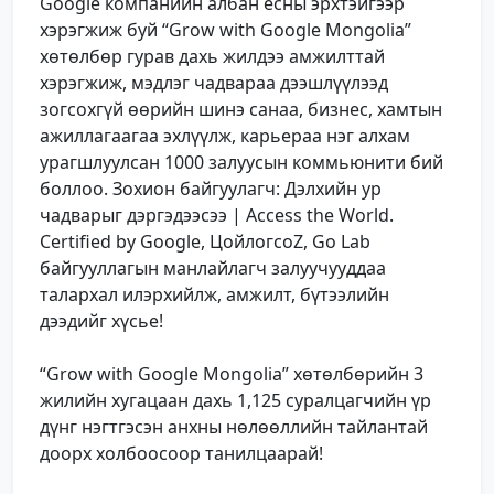
Google компанийн албан ёсны эрхтэйгээр
хэрэгжиж буй “Grow with Google Mongolia”
хөтөлбөр гурав дахь жилдээ амжилттай
хэрэгжиж, мэдлэг чадвараа дээшлүүлээд
зогсохгүй өөрийн шинэ санаа, бизнес, хамтын
ажиллагаагаа эхлүүлж, карьераа нэг алхам
урагшлуулсан 1000 залуусын коммьюнити бий
боллоо. Зохион байгуулагч: Дэлхийн ур
чадварыг дэргэдээсээ | Access the World.
Certified by Google, ЦойлогсоZ, Go Lab
байгууллагын манлайлагч залуучууддаа
талархал илэрхийлж, амжилт, бүтээлийн
дээдийг хүсье!
“Grow with Google Mongolia” хөтөлбөрийн 3
жилийн хугацаан дахь 1,125 суралцагчийн үр
дүнг нэгтгэсэн анхны нөлөөллийн тайлантай
доорх холбоосоор танилцаарай!