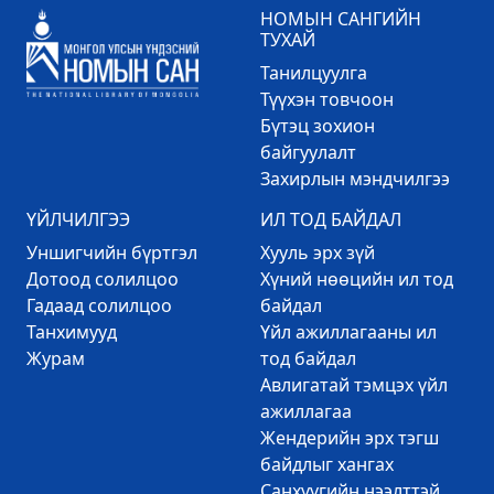
НОМЫН САНГИЙН
ТУХАЙ
Танилцуулга
Түүхэн товчоон
Бүтэц зохион
байгуулалт
Захирлын мэндчилгээ
ҮЙЛЧИЛГЭЭ
ИЛ ТОД БАЙДАЛ
Уншигчийн бүртгэл
Хууль эрх зүй
Дотоод солилцоо
Хүний нөөцийн ил тод
Гадаад солилцоо
байдал
Танхимууд
Үйл ажиллагааны ил
Журам
тод байдал
Авлигатай тэмцэх үйл
ажиллагаа
Жендерийн эрх тэгш
байдлыг хангах
Санхүүгийн нээлттэй