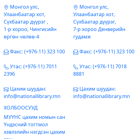
Mонгол улс,
Mонгол улс,
Улаанбаатар хот,
Улаанбаатар хот,
Сүхбаатар дүүрэг ,
Сүхбаатар дүүрэг,
1-р хороо, Чингисийн
7-р хороо Денверийн
өргөн чөлөө-4
гудамж
Факс: (+976-11) 323 100
Факс: (+976-11) 323 100
Утас: (+976-11) 7011
Утас: (+976-11) 7018
2396
8881
Цахим шуудан:
Цахим шуудан:
info@nationallibrary.mn
info@nationallibrary.mn
ХОЛБООСУУД
МУҮНС цахим номын сан
Үндэсний тогтмол
хэвлэлийн нэгдсэн цахим