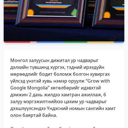
Монгол залуусын дижитал ур чадварыг
дэлхийн түвшинд хүргэх, тэдний ирээдүйн
мөрөөдлийг бодит боломж болгон хувиргах
үйлсэд үнэтэй хувь нэмэр оруулж “Grow with
Google Mongolia” хөтөлбөрийг идэвхтэй
дэмжин 2 дахь жилдээ хамтран ажиллаж, 6
залуу мэргэжилтнийхээ цахим ур чадварыг
дээшлүүлсэндээ Үндэсний номын сангийн хамт
олон баяртай байна.