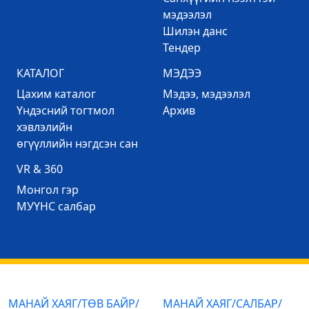
мэдээлэл
Шилэн данс
Тендер
КАТАЛОГ
МЭДЭЭ
Цахим каталог
Mэдээ, мэдээлэл
Үндэсний тогтмол
Архив
хэвлэлийн
өгүүллийн нэгдсэн сан
VR & 360
Mонгол гэр
МУҮНС салбар
МАНАЙ ХАЯГ/ТӨВ БАЙР/
МАНАЙ ХАЯГ/САЛБАР/